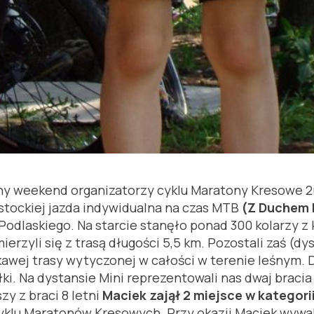
ony weekend organizatorzy cyklu Maratony Kresowe 
ostockiej jazda indywidualna na czas MTB
(Z Duchem 
laskiego. Na starcie stanęło ponad 300 kolarzy z k
mierzyli się z trasą długości 5,5 km. Pozostali zaś 
ekawej trasy wytyczonej w całości w terenie leśnym.
. Na dystansie Mini reprezentowali nas dwaj bracia 
y z braci 8 letni
Maciek zajął 2 miejsce w kategorii
klu Maratonów Kresowych. Przy okazji Maciek wywal