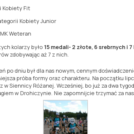
i Kobiety Fit
tegorii Kobiety Junior
ii MK Weteran
ych kolarzy było
15 medali- 2 złote, 6 srebrnych i 
ów zdobywając aż 7 z nich.
eń po dniu był dla nas nowym, cennym doświadczeni
niejsza próba formy oraz charakteru. Na początku li
w Siennicy Różanej. Wcześniej, bo już za dwa tygod
ugiem w Drohiczynie. Nie zapomnijcie trzymać za nas 