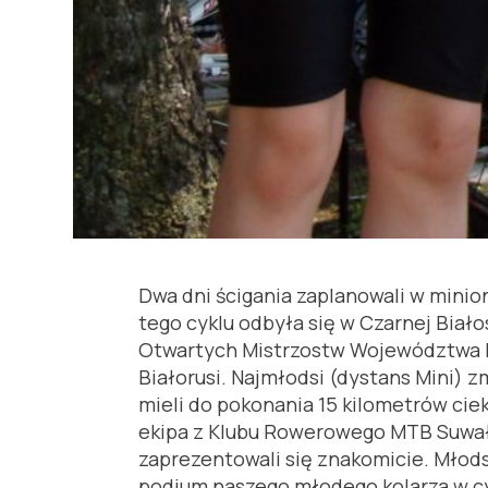
Dwa dni ścigania zaplanowali w mini
tego cyklu odbyła się w Czarnej Biał
Otwartych Mistrzostw Województwa Pod
Białorusi. Najmłodsi (dystans Mini) z
mieli do pokonania 15 kilometrów ci
ekipa z Klubu Rowerowego MTB Suwałki
zaprezentowali się znakomicie. Młodsz
podium naszego młodego kolarza w cy