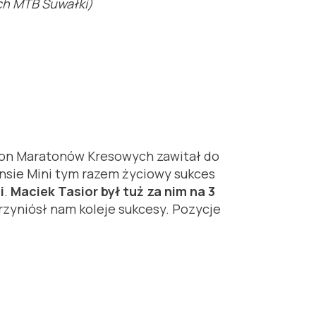
ch MTB Suwałki)
eton Maratonów Kresowych zawitał do
ansie Mini tym razem życiowy sukces
i
.
Maciek Tasior był tuż za nim na 3
rzyniósł nam koleje sukcesy. Pozycje