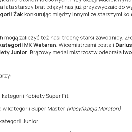
lata starszy brat zdążył nas już przyzwyczaić do wys
gorii Żak
konkurując między innymi ze starszymi kol
mogą zaliczyć też nasi trochę starsi zawodnicy. Z
 kategorii MK Weteran
. Wicemistrzami zostali
Darius
ety Junior
. Brązowy medal mistrzostw odebrała
Iwo
arzy:
kategorii Kobiety Super Fit
 w kategorii Super Master
(klasyfikacja Maraton)
kategorii Junior