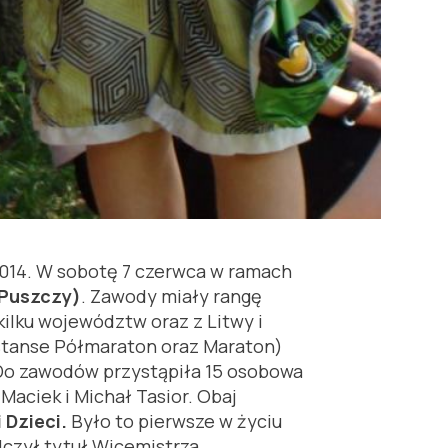
2014. W sobotę 7 czerwca w ramach
Puszczy)
. Zawody miały rangę
ilku województw oraz z Litwy i
(dystanse Półmaraton oraz Maraton)
 Do zawodów przystąpiła 15 osobowa
Maciek i Michał Tasior. Obaj
 Dzieci.
Było to pierwsze w życiu
czył tytuł Wicemistrza