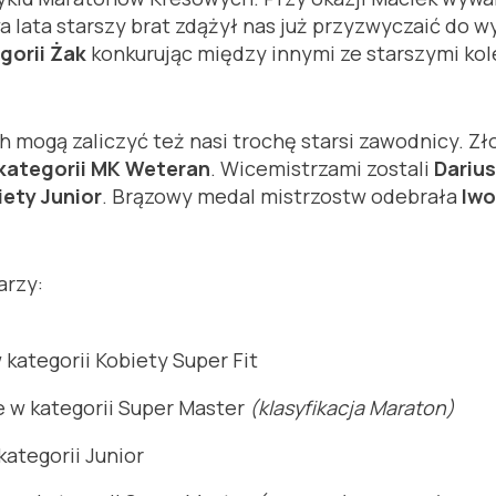
lata starszy brat zdążył nas już przyzwyczaić do wys
gorii Żak
konkurując między innymi ze starszymi kol
mogą zaliczyć też nasi trochę starsi zawodnicy. Z
 kategorii MK Weteran
. Wicemistrzami zostali
Darius
ety Junior
. Brązowy medal mistrzostw odebrała
Iwo
arzy:
kategorii Kobiety Super Fit
 w kategorii Super Master
(klasyfikacja Maraton)
kategorii Junior