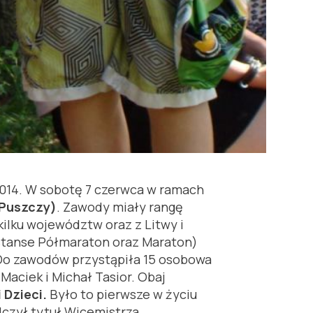
2014. W sobotę 7 czerwca w ramach
Puszczy)
. Zawody miały rangę
ilku województw oraz z Litwy i
(dystanse Półmaraton oraz Maraton)
 Do zawodów przystąpiła 15 osobowa
Maciek i Michał Tasior. Obaj
 Dzieci.
Było to pierwsze w życiu
czył tytuł Wicemistrza