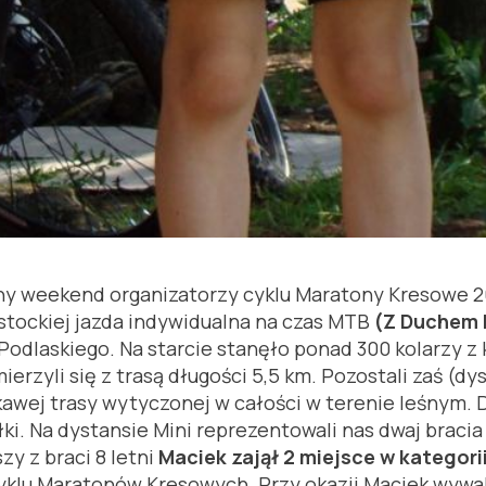
ony weekend organizatorzy cyklu Maratony Kresowe 
ostockiej jazda indywidualna na czas MTB
(Z Duchem 
laskiego. Na starcie stanęło ponad 300 kolarzy z k
mierzyli się z trasą długości 5,5 km. Pozostali zaś 
ekawej trasy wytyczonej w całości w terenie leśnym.
. Na dystansie Mini reprezentowali nas dwaj bracia 
y z braci 8 letni
Maciek zajął 2 miejsce w kategorii
klu Maratonów Kresowych. Przy okazji Maciek wywal