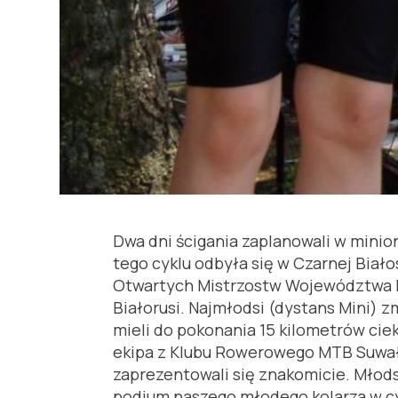
Dwa dni ścigania zaplanowali w mini
tego cyklu odbyła się w Czarnej Biał
Otwartych Mistrzostw Województwa Pod
Białorusi. Najmłodsi (dystans Mini) z
mieli do pokonania 15 kilometrów ci
ekipa z Klubu Rowerowego MTB Suwałki
zaprezentowali się znakomicie. Młodsz
podium naszego młodego kolarza w cy