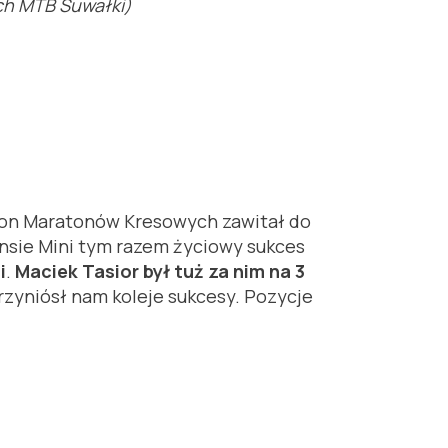
ch MTB Suwałki)
eton Maratonów Kresowych zawitał do
ansie Mini tym razem życiowy sukces
i
.
Maciek Tasior był tuż za nim na 3
rzyniósł nam koleje sukcesy. Pozycje