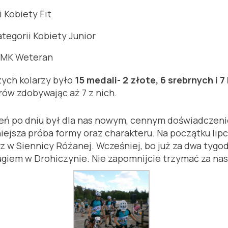
i Kobiety Fit
tegorii Kobiety Junior
ii MK Weteran
ych kolarzy było
15 medali- 2 złote, 6 srebrnych i 
ów zdobywając aż 7 z nich.
eń po dniu był dla nas nowym, cennym doświadczeni
niejsza próba formy oraz charakteru. Na początku li
w Siennicy Różanej. Wcześniej, bo już za dwa tygod
ugiem w Drohiczynie. Nie zapomnijcie trzymać za nas 