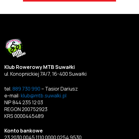
Klub Rowerowy MTB Suwałki
ul. Konopnickiej 7A/7, 16-400 Suwałki
tel.
889 730 990
– Tasior Dariusz
e-mail:
klub@mtb.suwalki.pl
NIP 844 235 12 03
REGON 200752923
KRS 0000445489
Konto bankowe
23 2030 0045 1110 0000 0254 9530