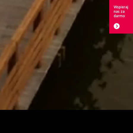
Wspieraj
nas za
darmo