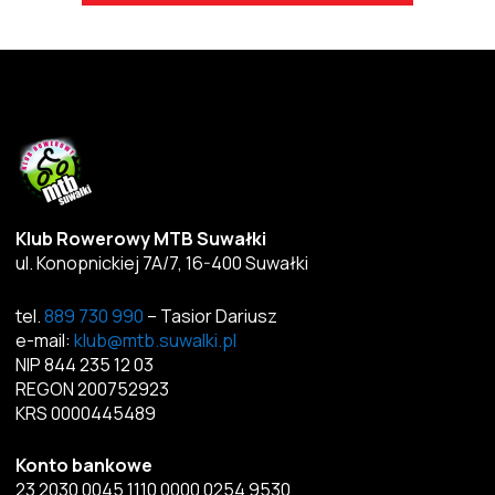
Klub Rowerowy MTB Suwałki
ul. Konopnickiej 7A/7, 16-400 Suwałki
tel.
889 730 990
– Tasior Dariusz
e-mail:
klub@mtb.suwalki.pl
NIP 844 235 12 03
REGON 200752923
KRS 0000445489
Konto bankowe
23 2030 0045 1110 0000 0254 9530