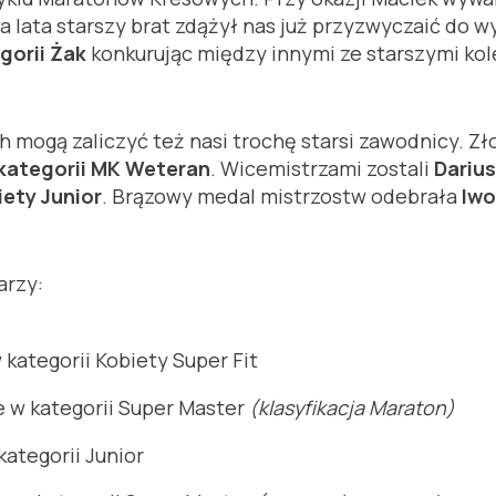
lata starszy brat zdążył nas już przyzwyczaić do wys
gorii Żak
konkurując między innymi ze starszymi kol
mogą zaliczyć też nasi trochę starsi zawodnicy. Z
 kategorii MK Weteran
. Wicemistrzami zostali
Darius
ety Junior
. Brązowy medal mistrzostw odebrała
Iwo
arzy:
kategorii Kobiety Super Fit
 w kategorii Super Master
(klasyfikacja Maraton)
kategorii Junior