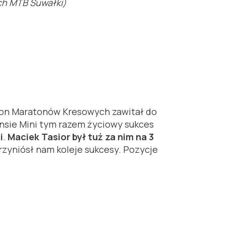
ch MTB Suwałki)
eton Maratonów Kresowych zawitał do
ansie Mini tym razem życiowy sukces
i
.
Maciek Tasior był tuż za nim na 3
rzyniósł nam koleje sukcesy. Pozycje