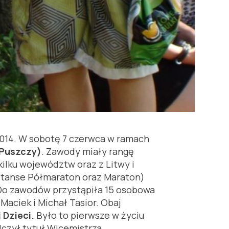
2014. W sobotę 7 czerwca w ramach
Puszczy)
. Zawody miały rangę
ilku województw oraz z Litwy i
(dystanse Półmaraton oraz Maraton)
 Do zawodów przystąpiła 15 osobowa
Maciek i Michał Tasior. Obaj
 Dzieci.
Było to pierwsze w życiu
czył tytuł Wicemistrza