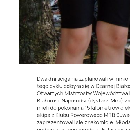
Dwa dni ścigania zaplanowali w mini
tego cyklu odbyła się w Czarnej Biał
Otwartych Mistrzostw Województwa Pod
Białorusi. Najmłodsi (dystans Mini) z
mieli do pokonania 15 kilometrów ci
ekipa z Klubu Rowerowego MTB Suwałki
zaprezentowali się znakomicie. Młodsz
podium naszego młodego kolarza w cy