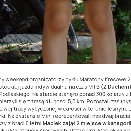
ony weekend organizatorzy cyklu Maratony Kresowe 
ostockiej jazda indywidualna na czas MTB
(Z Duchem 
laskiego. Na starcie stanęło ponad 300 kolarzy z k
mierzyli się z trasą długości 5,5 km. Pozostali zaś 
ekawej trasy wytyczonej w całości w terenie leśnym.
. Na dystansie Mini reprezentowali nas dwaj bracia 
y z braci 8 letni
Maciek zajął 2 miejsce w kategorii
klu Maratonów Kresowych. Przy okazji Maciek wywal