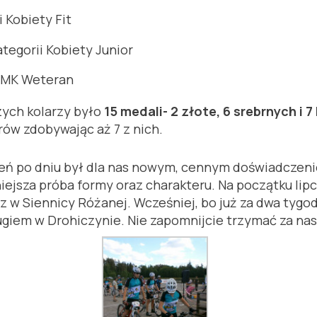
i Kobiety Fit
tegorii Kobiety Junior
ii MK Weteran
ych kolarzy było
15 medali- 2 złote, 6 srebrnych i 
ów zdobywając aż 7 z nich.
eń po dniu był dla nas nowym, cennym doświadczeni
niejsza próba formy oraz charakteru. Na początku li
w Siennicy Różanej. Wcześniej, bo już za dwa tygod
ugiem w Drohiczynie. Nie zapomnijcie trzymać za nas 