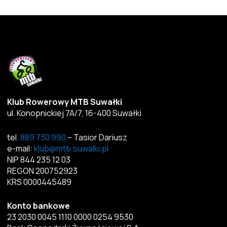
Klub Rowerowy MTB Suwałki
ul. Konopnickiej 7A/7, 16-400 Suwałki
tel.
889 730 990
– Tasior Dariusz
e-mail:
klub@mtb.suwalki.pl
NIP 844 235 12 03
REGON 200752923
KRS 0000445489
Konto bankowe
23 2030 0045 1110 0000 0254 9530