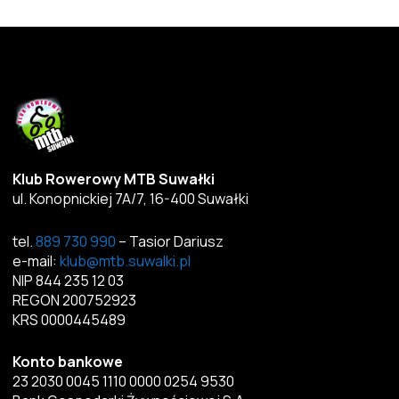
Klub Rowerowy MTB Suwałki
ul. Konopnickiej 7A/7, 16-400 Suwałki
tel.
889 730 990
– Tasior Dariusz
e-mail:
klub@mtb.suwalki.pl
NIP 844 235 12 03
REGON 200752923
KRS 0000445489
Konto bankowe
23 2030 0045 1110 0000 0254 9530