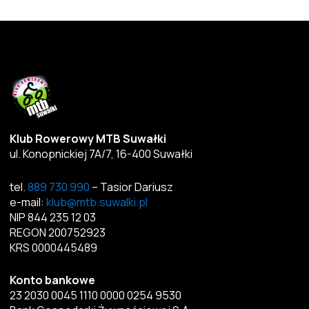
Klub Rowerowy MTB Suwałki
ul. Konopnickiej 7A/7, 16-400 Suwałki
tel.
889 730 990
– Tasior Dariusz
e-mail:
klub@mtb.suwalki.pl
NIP 844 235 12 03
REGON 200752923
KRS 0000445489
Konto bankowe
23 2030 0045 1110 0000 0254 9530