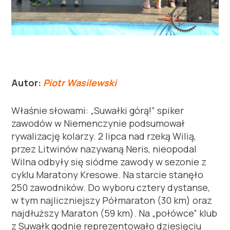
Autor:
Piotr Wasilewski
Właśnie słowami: „Suwałki górą!” spiker
zawodów w Niemenczynie podsumował
rywalizację kolarzy. 2 lipca nad rzeką Wilią,
przez Litwinów nazywaną Neris, nieopodal
Wilna odbyły się siódme zawody w sezonie z
cyklu Maratony Kresowe. Na starcie stanęło
250 zawodników. Do wyboru cztery dystanse,
w tym najliczniejszy Półmaraton (30 km) oraz
najdłuższy Maraton (59 km). Na „połówce” klub
z Suwałk godnie reprezentowało dziesięciu