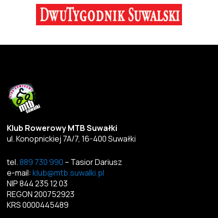
Klub Rowerowy MTB Suwałki
ul. Konopnickiej 7A/7, 16-400 Suwałki
tel.
889 730 990
– Tasior Dariusz
e-mail:
klub@mtb.suwalki.pl
NIP 844 235 12 03
REGON 200752923
KRS 0000445489