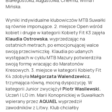
Białegostoku, Augustowa, Chełmu, Wilna i
Mińska.
Wyniki indywidualne klubowiczów MTB Suwałki
są równie imponujące. 2. miejsce Open wśród
kobiet i drugie w kategorii Kobiety Fit K3 zajęła
Klaudia Ostrowska
, wyprzedzając na
ostatnich metrach, po emocjonującej walce
swoją przeciwniczkę. Klaudia po udanych
występach w cyklu MTB Mazury potwierdziła
swoją formę wracając do Maratonów
Kresowych. 3. miejsce w kategorii Kobiety Fit
K4 zdobyła
Małgorzata Walendzewicz
,
trzymająca równą, mocną dyspozycję. W
kategorii Junior zwyciężył
Piotr Wasilewski.
Uczeń I LO im. Marii Konopnickiej w Suwałkach
wpierany przez
AQUAEL
wyprzedził
zawodników z Litwy. Klub chciałby