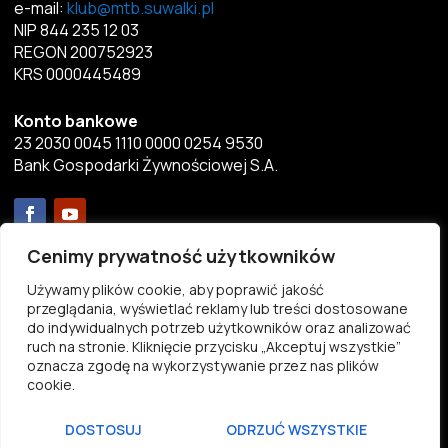
e-mail:
klub@mtb.suwalki.pl
NIP 844 235 12 03
REGON 200752923
KRS 0000445489
Konto bankowe
23 2030 0045 1110 0000 0254 9530
Bank Gospodarki Żywnościowej S.A.
Menu
Cenimy prywatność użytkowników
Używamy plików cookie, aby poprawić jakość
Aktualności
przeglądania, wyświetlać reklamy lub treści dostosowane
do indywidualnych potrzeb użytkowników oraz analizować
Przekaż 1%
ruch na stronie. Kliknięcie przycisku „Akceptuj wszystkie”
Statut
oznacza zgodę na wykorzystywanie przez nas plików
Pliki do pobrania
cookie.
Kontakt
DOSTOSUJ
ODRZUĆ WSZYSTKIE