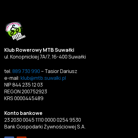
Klub Rowerowy MTB Suwałki
ul. Konopnickiej 7A/7, 16-400 Suwałki
tel.
889 730 990
– Tasior Dariusz
e-mail:
klub@mtb.suwalki.pl
NIP 844 235 12 03
REGON 200752923
KRS 0000445489
Konto bankowe
23 2030 0045 1110 0000 0254 9530
Bank Gospodarki Żywnościowej S.A.