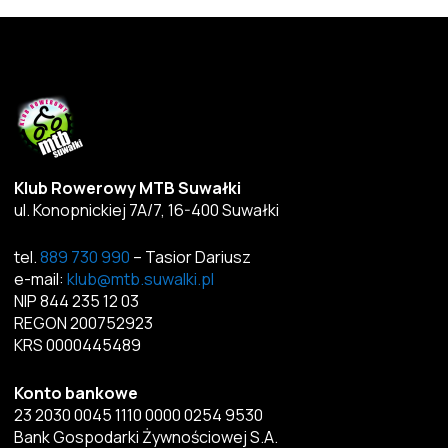
Klub Rowerowy MTB Suwałki
ul. Konopnickiej 7A/7, 16-400 Suwałki
tel.
889 730 990
– Tasior Dariusz
e-mail:
klub@mtb.suwalki.pl
NIP 844 235 12 03
REGON 200752923
KRS 0000445489
Konto bankowe
23 2030 0045 1110 0000 0254 9530
Bank Gospodarki Żywnościowej S.A.