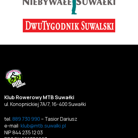
Klub Rowerowy MTB Suwałki
ul. Konopnickiej 7A/7, 16-400 Suwałki
tel.
889 730 990
– Tasior Dariusz
e-mail:
klub@mtb.suwalki.pl
NIP 844 235 12 03