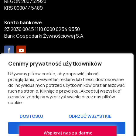
REGON 200752923
KRS 0000445489
Konto bankowe
23 2030 0045 1110 0000 0254 9530
Bank Gospodarki Żywnościowej S.A.
Menu
Cenimy prywatność użytkowników
Używamy plików cookie, aby poprawić jakość
Aktualności
przeglądania, wyświetlać reklamy lub treści dostosowane
Przekaż 1%
do indywidualnych potrzeb użytkowników oraz analizować
ruch na stronie. Kliknięcie przycisku „Akceptuj wszystkie”
Statut
oznacza zgodę na wykorzystywanie przez nas plików
Pliki do pobrania
cookie.
Kontakt
DOSTOSUJ
ODRZUĆ WSZYSTKIE
AKCEPTUJ WSZYSTKO
Wspieraj nas za darmo