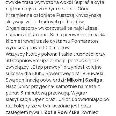
zwykle trasa wytyczona wokół Supraśla była
najtrudniejszą w całym sezonie. Góry
Krzemienne osłonięte Puszczą Knyszyńską
skrywają wiele trudnych podjazdów.
Organizatorzy wykorzystali te najdłuższe i
najbardziej strome. Suma przewyższeń na 34-
kilometrowej trasie dystansu Półmaraton
wynosiła prawie 500 metrów.
Wszyscy którzy
pokonali takie trudności przy
30 stopniowym upale, mogli poczuć się jak
zwycięzcy.
„Etap prawdy” przyniósł kolejne
sukcesy dla Klubu Rowerowego
MTB
Suwałki.
Swą dominację potwierdził
Mikołaj Szeliga.
Nasz junior przyjechał samotnie na metę z
ponad 3-minutową przewagą. Wygrał
klasyfikację Open oraz Junior, udowadniając po
raz kolejny, że w tym sezonie jest poza
zasięgiem rywali
.
Zofia Rowińska
również