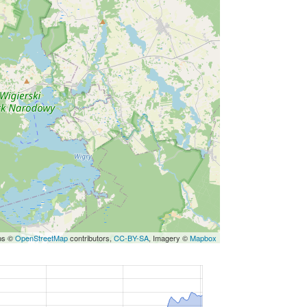
aps ©
OpenStreetMap
contributors,
CC-BY-SA
, Imagery ©
Mapbox