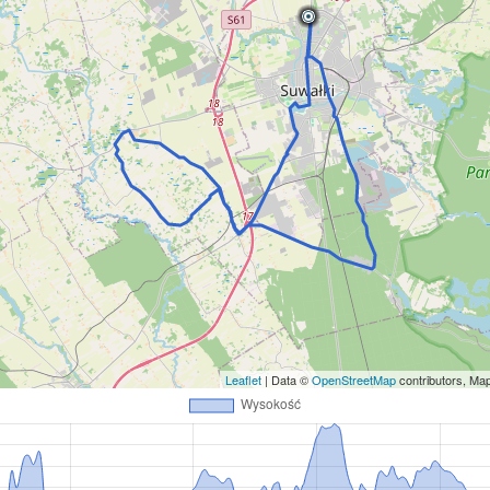
Leaflet
| Data ©
OpenStreetMap
contributors, M