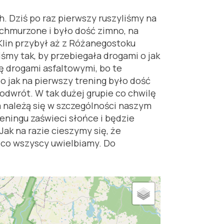
h. Dziś po raz pierwszy ruszyliśmy na
zachmurzone i było dość zimno, na
Klin przybył aż z Różanegostoku
śmy tak, by przebiegała drogami o jak
ię drogami asfaltowymi, bo te
o jak na pierwszy trening było dość
a odwrót. W tak dużej grupie co chwilę
awa należą się w szczególności naszym
eningu zaświeci słońce i będzie
Jak na razie cieszymy się, że
 co wszyscy uwielbiamy. Do