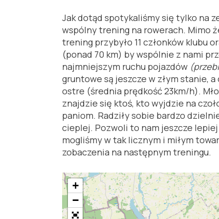
Jak dotąd spotykaliśmy się tylko na z
wspólny trening na rowerach. Mimo że 
trening przybyło 11 członków klubu o
(ponad 70 km) by wspólnie z nami prz
najmniejszym ruchu pojazdów
(przebi
gruntowe są jeszcze w złym stanie, a
ostre (średnia prędkość 23km/h). Młods
znajdzie się ktoś, kto wyjdzie na czoł
paniom. Radziły sobie bardzo dzielni
cieplej. Pozwoli to nam jeszcze lepie
mogliśmy w tak licznym i miłym towa
zobaczenia na następnym treningu.
+
−