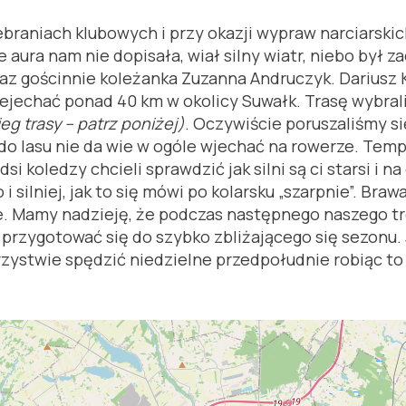
ebraniach klubowych i przy okazji wypraw narciarskic
aura nam nie dopisała, wiał silny wiatr, niebo był 
raz gościnnie koleżanka Zuzanna Andruczyk. Dariusz 
ejechać ponad 40 km w okolicy Suwałk. Trasę wybrali
eg trasy – patrz poniżej)
. Oczywiście poruszaliśmy s
 do lasu nie da wie w ogóle wjechać na rowerze. Temp
i koledzy chcieli sprawdzić jak silni są ci starsi i n
o i silniej, jak to się mówi po kolarsku „szarpnie”. Br
e. Mamy nadzieję, że podczas następnego naszego tr
j przygotować się do szybko zbliżającego się sezonu. 
rzystwie spędzić niedzielne przedpołudnie robiąc to