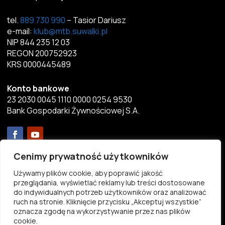
tel.
889 730 990
– Tasior Dariusz
e-mail:
klub@mtb.suwalki.pl
NIP 844 235 12 03
REGON 200752923
KRS 0000445489
Konto bankowe
23 2030 0045 1110 0000 0254 9530
Bank Gospodarki Żywnościowej S.A.
Menu
Cenimy prywatność użytkowników
Używamy plików cookie, aby poprawić jakość
Aktualności
przeglądania, wyświetlać reklamy lub treści dostosowane
Przekaż 1%
do indywidualnych potrzeb użytkowników oraz analizować
ruch na stronie. Kliknięcie przycisku „Akceptuj wszystkie”
Statut
oznacza zgodę na wykorzystywanie przez nas plików
Pliki do pobrania
cookie.