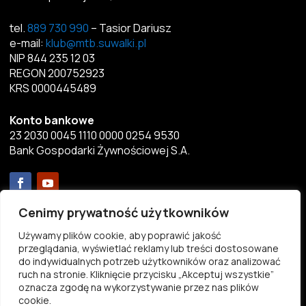
tel.
889 730 990
– Tasior Dariusz
e-mail:
klub@mtb.suwalki.pl
NIP 844 235 12 03
REGON 200752923
KRS 0000445489
Konto bankowe
23 2030 0045 1110 0000 0254 9530
Bank Gospodarki Żywnościowej S.A.
Menu
Cenimy prywatność użytkowników
Używamy plików cookie, aby poprawić jakość
Aktualności
przeglądania, wyświetlać reklamy lub treści dostosowane
Przekaż 1%
do indywidualnych potrzeb użytkowników oraz analizować
ruch na stronie. Kliknięcie przycisku „Akceptuj wszystkie”
Statut
oznacza zgodę na wykorzystywanie przez nas plików
Pliki do pobrania
cookie.