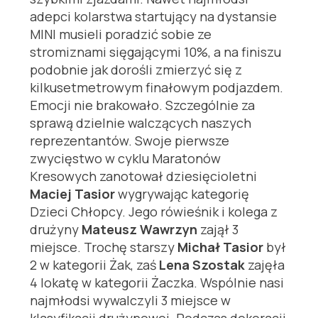
adepci kolarstwa startujący na dystansie
MINI musieli poradzić sobie ze
stromiznami sięgającymi 10%, a na finiszu
podobnie jak dorośli zmierzyć się z
kilkusetmetrowym finałowym podjazdem.
Emocji nie brakowało. Szczególnie za
sprawą dzielnie walczących naszych
reprezentantów. Swoje pierwsze
zwycięstwo w cyklu Maratonów
Kresowych zanotował dziesięcioletni
Maciej Tasior
wygrywając kategorię
Dzieci Chłopcy. Jego rówieśnik i kolega z
drużyny
Mateusz Wawrzyn
zajął 3
miejsce. Trochę starszy
Michał Tasior
był
2 w kategorii Żak, zaś
Lena Szostak
zajęła
4 lokatę w kategorii Żaczka. Wspólnie nasi
najmłodsi wywalczyli 3 miejsce w
klasyfikacji drużynowej. Podczas dekoracji