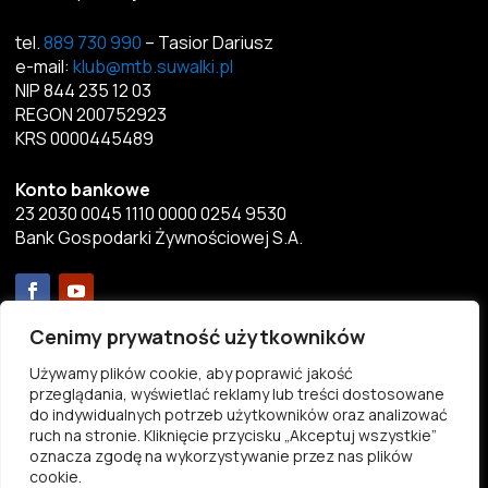
tel.
889 730 990
– Tasior Dariusz
e-mail:
klub@mtb.suwalki.pl
NIP 844 235 12 03
REGON 200752923
KRS 0000445489
Konto bankowe
23 2030 0045 1110 0000 0254 9530
Bank Gospodarki Żywnościowej S.A.
Menu
Cenimy prywatność użytkowników
Używamy plików cookie, aby poprawić jakość
Aktualności
przeglądania, wyświetlać reklamy lub treści dostosowane
do indywidualnych potrzeb użytkowników oraz analizować
Przekaż 1%
ruch na stronie. Kliknięcie przycisku „Akceptuj wszystkie”
Statut
oznacza zgodę na wykorzystywanie przez nas plików
Pliki do pobrania
cookie.