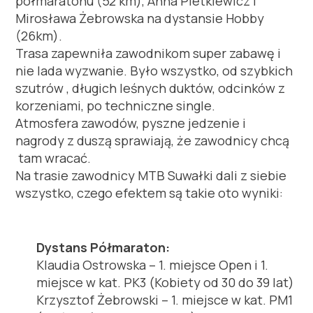
półmaratonu (52 km), Anna Pietkiewicz i
Mirosława Żebrowska na dystansie Hobby
(26km).
Trasa zapewniła zawodnikom super zabawę i
nie lada wyzwanie. Było wszystko, od szybkich
szutrów , długich leśnych duktów, odcinków z
k
orzeniami, po techniczne single.
Atmosfera zawodów, pyszne jedzenie i
nagrody z duszą sprawiają, że zawodnicy chcą
tam wracać.
Na trasie zawodnicy MTB Suwałki dali z siebie
wszystko, czego efektem są takie oto wyniki:
Dystans Półmaraton:
Klaudia Ostrowska – 1. miejsce Open i 1.
miejsce w kat. PK3 (Kobiety od 30 do 39 lat)
Krzysztof Żebrowski – 1. miejsce w kat. PM1