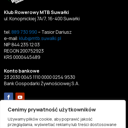
Klub Rowerowy MTB Suwałki
ul. Konopnickiej 7A/7, 16-400 Suwałki
tel.
889 730 990
– Tasior Dariusz
e-mail:
klub@mtb.suwalki.pl
NIP 844 235 12 03
REGON 200752923
KRS 0000445489
Konto bankowe
23 2030 0045 1110 0000 0254 9530
Bank Gospodarki Żywnościowej S.A.
Menu
Cenimy prywatność użytkowników
Używamy plików cookie, aby poprawić jakość
Aktualności
przeglądania, wyświetlać reklamy lub treści dostosowane