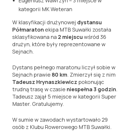
Eugeniusz Wawrzyn – 3 miejsce w
kategorii MK Weteran
W klasyfikacji drużynowej
dystansu
Półmaraton
ekipa MTB Suwałki została
sklasyfikowana na
2 miejscu
wśród 36
drużyn, które były reprezentowane w
Sejnach.
Dystans pełnego maratonu liczył sobie w
Sejnach prawie
80 km
. Zmierzył się z nim
Tadeusz Hrynaszkiewicz
pokonując
trudną trasę w czasie
niespełna 3 godzin
.
Tadeusz zajął 5 miejsce w kategorii Super
Master. Gratulujemy.
W sumie w zawodach wystartowało 29
osób z Klubu Rowerowego MTB Suwałki.