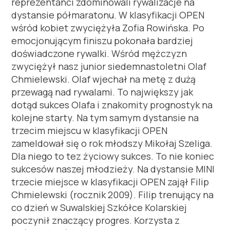
reprezentanci zdominowali rywalizacje na
dystansie półmaratonu. W klasyfikacji OPEN
wśród kobiet zwyciężyła Zofia Rowińska. Po
emocjonującym finiszu pokonała bardziej
doświadczone rywalki. Wśród mężczyzn
zwyciężył nasz junior siedemnastoletni Olaf
Chmielewski. Olaf wjechał na metę z dużą
przewagą nad rywalami. To największy jak
dotąd sukces Olafa i znakomity prognostyk na
kolejne starty. Na tym samym dystansie na
trzecim miejscu w klasyfikacji OPEN
zameldował się o rok młodszy Mikołaj Szeliga.
Dla niego to tez życiowy sukces. To nie koniec
sukcesów naszej młodzieży. Na dystansie MINI
trzecie miejsce w klasyfikacji OPEN zajął Filip
Chmielewski (rocznik 2009). Filip trenujący na
co dzień w Suwalskiej Szkółce Kolarskiej
poczynił znaczący progres. Korzysta z